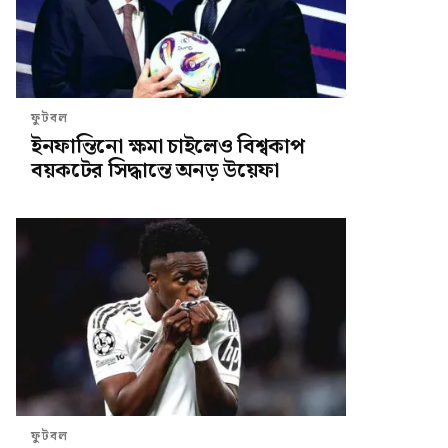
ফুটবল
ইনফান্তিনো ক্ষমা চাইলেও বিশ্বকাপ
বয়কটের সিদ্ধান্তে অনড় উয়েফা
ফুটবল