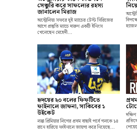
সেঞ্চুরি করে সাফল্যের রহস্য
নিয়ে
জানালেন মিরাজ
অস্ট্
বিপক্
অস্ট্রেলিয়া সফরে দুই ম্যাচের টেস্ট সিরিজের
হ্যাজ
আগে প্রস্তুতি ম্যাচে দারুণ একটি ইনিংস
খেলেছেন মেহেদী...
হৃদয়ের ২০ বলের ফিফটিতে
প্রথ
ফাইনালে জাফনা, সাকিবের ১
টোয়
উইকেট
দক্ষিণ
প্রতি
লঙ্কা প্রিমিয়ার লিগের প্রথম বাছাই পর্বে গলকে ১৪
পেয়েছ
রানে হারিয়ে ফাইনালে জায়গা করে নিয়েছে...