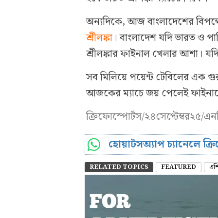
অন্যদিকে, আজ বাংলাদেশের বিপক্ষে 
শ্রীলঙ্কা
। বাংলাদেশ যদি ভারত ও পা
শ্রীলঙ্কার ফাইনাল খেলার আশা। যদ
সব মিলিয়ে পয়েন্ট টেবিলের এক গু
আজকের ম্যাচে জয় পেলেই ফাইনা
ক্রিফোস্পোর্টস/২৪সেপ্টেম্বর২৫/এ
হোয়াটসঅ্যাপ চ্যানেলে ক্
RELATED TOPICS
FEATURED
এশ