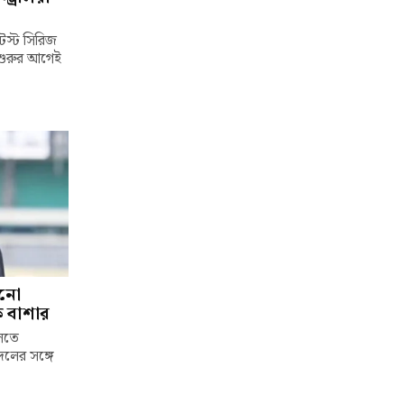
টেস্ট সিরিজ
 শুরুর আগেই
ানো
চক বাশার
েলতে
দলের সঙ্গে