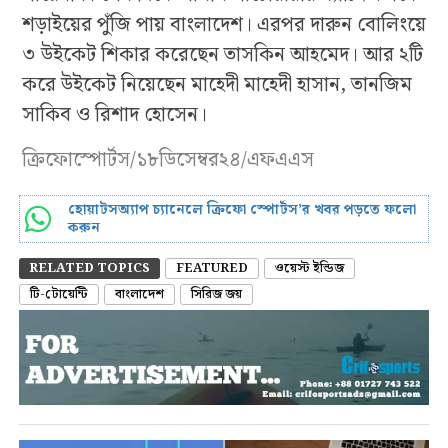
শড়াইয়ের পুঁজি পায় বাংলাদেশ। এরপর দারুন বোলিংয়ে
৩ উইকেট শিকার করেছেন তাসকিন আহমেদ। আর ২টি
করে উইকেট নিয়েছেন মাহেদী মাহেদী হাসান, তানজিম
সাকিব ও রিশাদ হোসেন।
ক্রিফোস্পোর্টস/১৮ডিসেম্বর২৪/এফএএস
হোয়াটসঅ্যাপ চ্যানেলে ক্রিফো স্পোর্টস’র খবর পড়তে ফলো
করুন
RELATED TOPICS
FEATURED
ওয়েস্ট ইন্ডিজ
টি-টোয়েন্টি
বাংলাদেশ
সিরিজ জয়