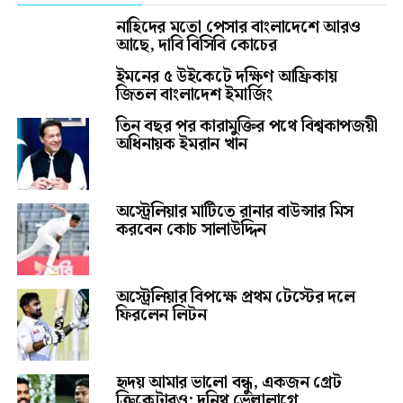
নাহিদের মতো পেসার বাংলাদেশে আরও
আছে, দাবি বিসিবি কোচের
ইমনের ৫ উইকেটে দক্ষিণ আফ্রিকায়
জিতল বাংলাদেশ ইমার্জিং
তিন বছর পর কারামুক্তির পথে বিশ্বকাপজয়ী
অধিনায়ক ইমরান খান
অস্ট্রেলিয়ার মাটিতে রানার বাউন্সার মিস
করবেন কোচ সালাউদ্দিন
অস্ট্রেলিয়ার বিপক্ষে প্রথম টেস্টের দলে
ফিরলেন লিটন
হৃদয় আমার ভালো বন্ধু, একজন গ্রেট
ক্রিকেটারও: দুনিথ ভেল্লালাগে