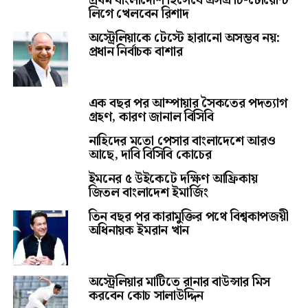
প্রথম বাংলাদেশি হিসেবে এসএ টি-টোয়েন্টি
লিগে খেলবেন রিশাদ
অস্ট্রেলিয়াকে টেস্টে হারানো অসম্ভব নয়:
প্রধান নির্বাচক বাশার
এক বছর পর আম্পায়ার সৈকতের পদত্যাগ
গ্রহণ, কারণ জানাল বিসিবি
নাহিদের মতো পেসার বাংলাদেশে আরও
আছে, দাবি বিসিবি কোচের
ইমনের ৫ উইকেটে দক্ষিণ আফ্রিকায়
জিতল বাংলাদেশ ইমার্জিং
তিন বছর পর কারামুক্তির পথে বিশ্বকাপজয়ী
অধিনায়ক ইমরান খান
অস্ট্রেলিয়ার মাটিতে রানার বাউন্সার মিস
করবেন কোচ সালাউদ্দিন