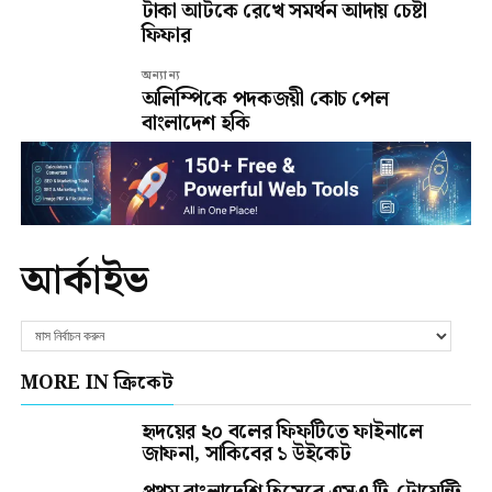
টাকা আটকে রেখে সমর্থন আদায় চেষ্টা
ফিফার
অন্যান্য
অলিম্পিকে পদকজয়ী কোচ পেল
বাংলাদেশ হকি
আর্কাইভ
MORE IN ক্রিকেট
হৃদয়ের ২০ বলের ফিফটিতে ফাইনালে
জাফনা, সাকিবের ১ উইকেট