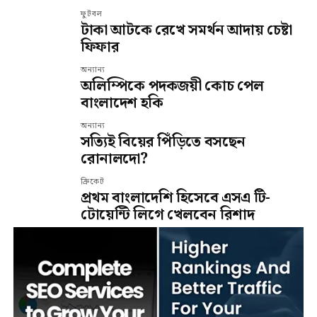
ফুটবল
টাকা আটকে রেখে সমর্থন আদায় চেষ্টা
ফিফার
অন্যান্য
অলিম্পিকে পদকজয়ী কোচ পেল
বাংলাদেশ হকি
অন্যান্য
সত্যিই বিয়ের পিঁড়িতে বসছেন
রোনালদো?
ক্রিকেট
প্রথম বাংলাদেশি হিসেবে এসএ টি-
টোয়েন্টি লিগে খেলবেন রিশাদ