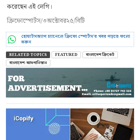
করেছেন এই লেগি।
ক্রিফোস্পোর্টস/৩অক্টোবর২৫/বিটি
হোয়াটসঅ্যাপ চ্যানেলে ক্রিফো স্পোর্টস’র খবর পড়তে ফলো
করুন
RELATED TOPICS
FEATURED
বাংলাদেশ ক্রিকেট
বাংলাদেশ-আফগানিস্তান