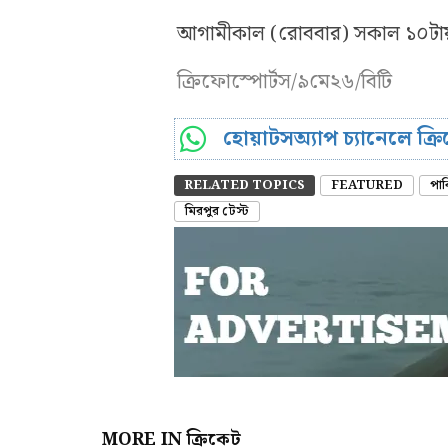
আগামীকাল (রোববার) সকাল ১০টায় 
ক্রিফোস্পোর্টস/৯মে২৬/বিটি
হোয়াটসঅ্যাপ চ্যানেলে ক্
RELATED TOPICS
FEATURED
পাক
মিরপুর টেস্ট
MORE IN ক্রিকেট