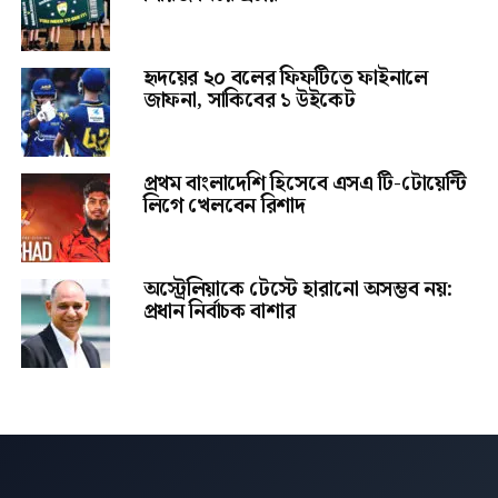
হৃদয়ের ২০ বলের ফিফটিতে ফাইনালে
জাফনা, সাকিবের ১ উইকেট
প্রথম বাংলাদেশি হিসেবে এসএ টি-টোয়েন্টি
লিগে খেলবেন রিশাদ
অস্ট্রেলিয়াকে টেস্টে হারানো অসম্ভব নয়:
প্রধান নির্বাচক বাশার