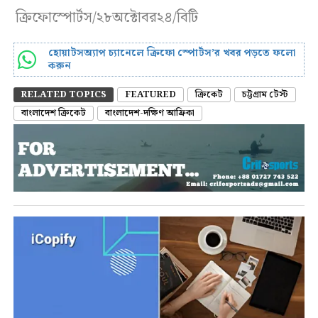
ক্রিফোস্পোর্টস/২৮অক্টোবর২৪/বিটি
হোয়াটসঅ্যাপ চ্যানেলে ক্রিফো স্পোর্টস’র খবর পড়তে ফলো
করুন
RELATED TOPICS
FEATURED
ক্রিকেট
চট্টগ্রাম টেস্ট
বাংলাদেশ ক্রিকেট
বাংলাদেশ-দক্ষিণ আফ্রিকা