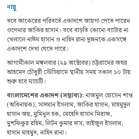
নান্নু
তবে জাকেরের পরিবর্তে একাদশে জায়গা পেতে পারেন
ওপেনার জাকির হাসান। তবে বাড়তি কোনো ব্যাটার না
খেলালে নাঈম হাসান ও নাহিদ রানা দুজনকে একসঙ্গে
একাদশে দেখা যেতে পারে।
আগামীকাল মঙ্গলবার (২৯ অক্টোবর) চট্টগ্রামের জহুর
আহমেদ চৌধুরী স্টেডিয়ামে স্থানীয় সময় সকাল ১০ টায়
শুরু হবে ম্যাচটি।
বাংলাদেশের একাদশ (সম্ভাব্য):
নাজমুল হোসেন শান্ত
(অধিনায়ক), সাদমান ইসলাম, জাকির হাসান, মাহমুদুল
হাসান জয়, মুমিনুল হক, মেহেদি হাসান মিরাজ,
মুশফিকুর রহিম, লিটন কুমার দাস, তাইজুল ইসলাম,
হাসান মাহমুদ, নাহিদ রানা।