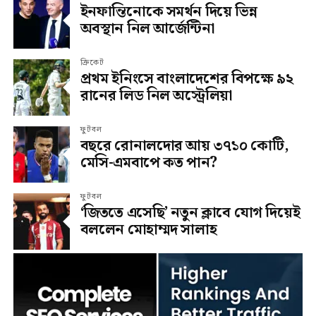
ইনফান্তিনোকে সমর্থন দিয়ে ভিন্ন
অবস্থান নিল আর্জেন্টিনা
ক্রিকেট
প্রথম ইনিংসে বাংলাদেশের বিপক্ষে ৯২
রানের লিড নিল অস্ট্রেলিয়া
ফুটবল
বছরে রোনালদোর আয় ৩৭১০ কোটি,
মেসি-এমবাপে কত পান?
ফুটবল
‘জিততে এসেছি’ নতুন ক্লাবে যোগ দিয়েই
বললেন মোহাম্মদ সালাহ