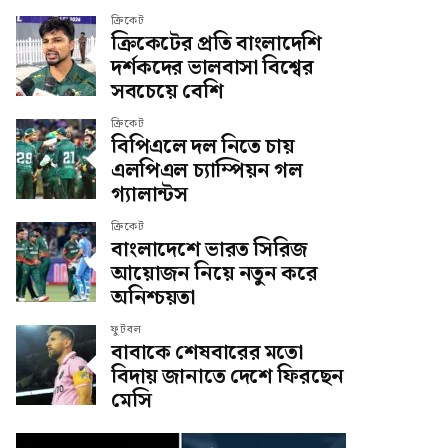
ক্রিকেট
ক্রিকেটের প্রতি বাংলাদেশি
দর্শকদের ভালবাসা বিশ্বের
সবচেয়ে বেশি
ক্রিকেট
বিপিএলে দল নিতে চায়
এলপিএল চ্যাম্পিয়ন গল
গ্যালান্টস
ক্রিকেট
বাংলাদেশে ভারত সিরিজ
আয়োজন নিয়ে নতুন করে
অনিশ্চয়তা
ফুটবল
বাবাকে শেষবারের মতো
বিদায় জানাতে দেশে ফিরছেন
মেসি