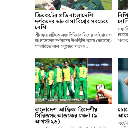
ক্রিকেটের প্রতি বাংলাদেশি
বিপ
দর্শকদের ভালবাসা বিশ্বের সবচেয়ে
চ্যা
বেশি
লঙ্কা 
হয়েছে
শ্রীলঙ্কার মাটিতে লঙ্কা প্রিমিয়ার লিগের ফাইনালেও
কিংসক
বাংলাদেশের দর্শকদের উপস্থিতি নজর কেড়েছে।
গ্যালারিতে লাল-সবুজের পতাকা...
বাংলাদেশ-আফ্রিকা ত্রিদেশীয়
চোটে
সিরিজসহ আজকের খেলা (৯
আগে 
আগস্ট ২৬)
অস্ট্