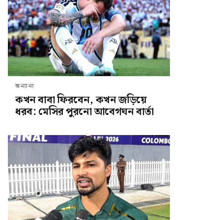
অন্যান্য
কখন বাবা ফিরবেন, কখন জড়িয়ে
ধরব: মেসির পুরনো আবেগঘন বার্তা