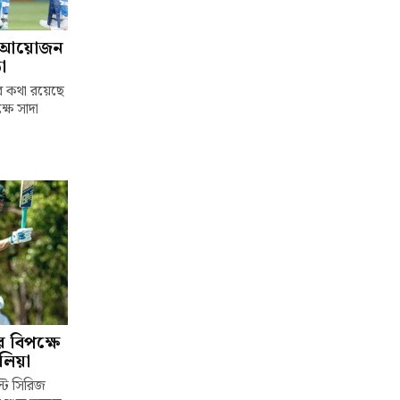
জ আয়োজন
া
র কথা রয়েছে
ষে সাদা
র বিপক্ষে
েলিয়া
েস্ট সিরিজ