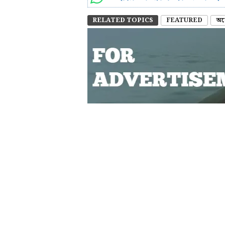
RELATED TOPICS
FEATURED
অস্