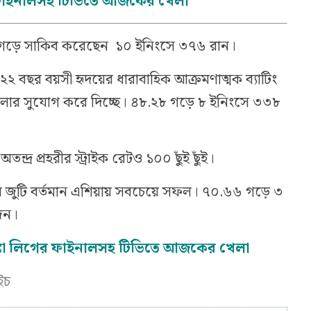
ের ফাইনালসহ টিভিতে আজকের খেলা
৬০ গড়ে সাকিব করেছেন ১০ ইনিংসে ৩৭৬ রান।
 বছর বয়সী হৃদয়ের ধারাবাহিক আক্রমণাত্মক ব্যাটিং
েলার সুযোগ করে দিচ্ছে। ৪৮.২৮ গড়ে ৮ ইনিংসে ৩৩৮
দ্র প্রহরীর স্ট্রাইক রেটও ১০০ ছুঁই ছুঁই।
্বর জুটি বর্তমান এশিয়ায় সবচেয়ে সফল। ৭০.৬৬ গড়ে ৩
জন।
লঙ্কা লিগের ফাইনালসহ টিভিতে আজকের খেলা
ইচ