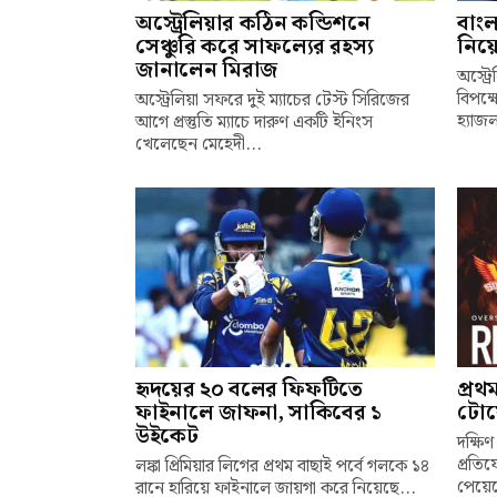
অস্ট্রেলিয়ার কঠিন কন্ডিশনে
বাংল
সেঞ্চুরি করে সাফল্যের রহস্য
নিয়ে
জানালেন মিরাজ
অস্ট্
বিপক্
অস্ট্রেলিয়া সফরে দুই ম্যাচের টেস্ট সিরিজের
হ্যাজ
আগে প্রস্তুতি ম্যাচে দারুণ একটি ইনিংস
খেলেছেন মেহেদী...
হৃদয়ের ২০ বলের ফিফটিতে
প্রথ
ফাইনালে জাফনা, সাকিবের ১
টোয়
উইকেট
দক্ষিণ
প্রতি
লঙ্কা প্রিমিয়ার লিগের প্রথম বাছাই পর্বে গলকে ১৪
পেয়েছ
রানে হারিয়ে ফাইনালে জায়গা করে নিয়েছে...