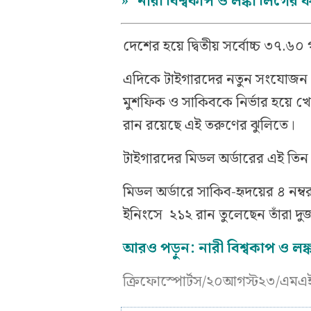
»
নারী বিশ্বকাপ ও লঙ্কা লিগ
দেশের হয়ে দ্বিতীয় সর্বোচ্চ ৩৭.
এদিকে টাইগারদের নতুন সংযোজন ২২
মুশফিক ও সাকিবকে নির্ভার হয়ে খ
রান রয়েছে এই তরুণের ঝুলিতে।
টাইগারদের মিডল অর্ডারের এই তিন অতন্
মিডল অর্ডারে সাকিব-হৃদয়ের ৪ নম
ইনিংসে ২১২ রান তুলেছেন তাঁরা দু
আরও পড়ুন:
নারী বিশ্বকাপ ও 
ক্রিফোস্পোর্টস/২০আগস্ট২৩/এমএ