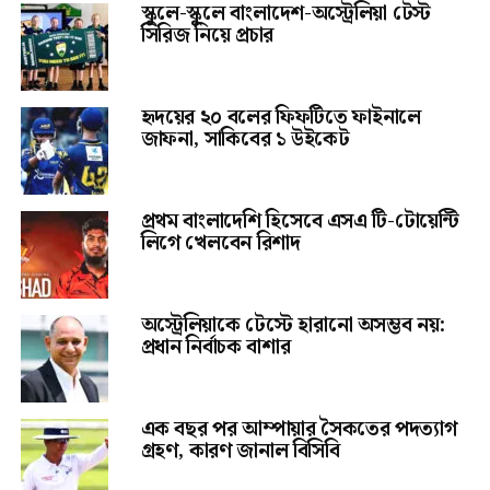
স্কুলে-স্কুলে বাংলাদেশ-অস্ট্রেলিয়া টেস্ট
সিরিজ নিয়ে প্রচার
হৃদয়ের ২০ বলের ফিফটিতে ফাইনালে
জাফনা, সাকিবের ১ উইকেট
প্রথম বাংলাদেশি হিসেবে এসএ টি-টোয়েন্টি
লিগে খেলবেন রিশাদ
অস্ট্রেলিয়াকে টেস্টে হারানো অসম্ভব নয়:
প্রধান নির্বাচক বাশার
এক বছর পর আম্পায়ার সৈকতের পদত্যাগ
গ্রহণ, কারণ জানাল বিসিবি