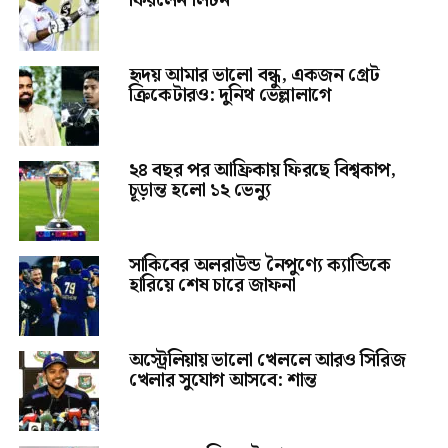
ফিরলেন লিটন
হৃদয় আমার ভালো বন্ধু, একজন গ্রেট
ক্রিকেটারও: দুনিথ ভেল্লালাগে
২৪ বছর পর আফ্রিকায় ফিরছে বিশ্বকাপ,
চূড়ান্ত হলো ১২ ভেন্যু
সাকিবের অলরাউন্ড নৈপুণ্যে ক্যান্ডিকে
হারিয়ে শেষ চারে জাফনা
অস্ট্রেলিয়ায় ভালো খেললে আরও সিরিজ
খেলার সুযোগ আসবে: শান্ত