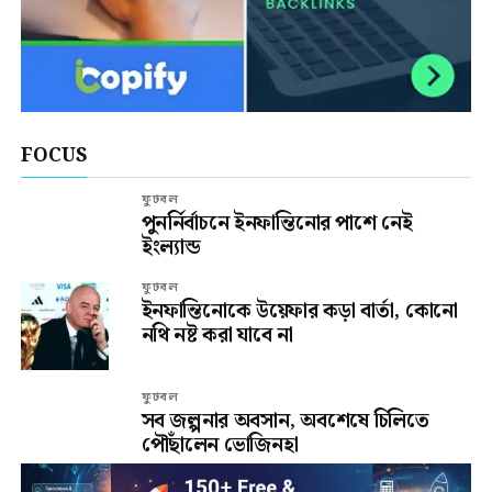
FOCUS
ফুটবল
পুনর্নির্বাচনে ইনফান্তিনোর পাশে নেই
ইংল্যান্ড
ফুটবল
ইনফান্তিনোকে উয়েফার কড়া বার্তা, কোনো
নথি নষ্ট করা যাবে না
ফুটবল
সব জল্পনার অবসান, অবশেষে চিলিতে
পৌঁছালেন ভোজিনহা