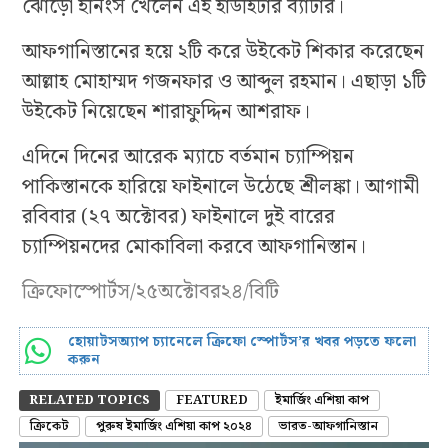
ঝোড়ো ইনিংস খেলেন এই হার্ডহিটার ব্যাটার।
আফগানিস্তানের হয়ে ২টি করে উইকেট শিকার করেছেন
আল্লাহ মোহাম্মদ গজনফার ও আব্দুল রহমান। এছাড়া ১টি
উইকেট নিয়েছেন শারাফুদ্দিন আশরাফ।
এদিনে দিনের আরেক ম্যাচে বর্তমান চ্যাম্পিয়ন
পাকিস্তানকে হারিয়ে ফাইনালে উঠেছে শ্রীলঙ্কা। আগামী
রবিবার (২৭ অক্টোবর) ফাইনালে দুই বারের
চ্যাম্পিয়নদের মোকাবিলা করবে আফগানিস্তান।
ক্রিফোস্পোর্টস/২৫অক্টোবর২৪/বিটি
হোয়াটসঅ্যাপ চ্যানেলে ক্রিফো স্পোর্টস’র খবর পড়তে ফলো
করুন
RELATED TOPICS
FEATURED
ইমার্জিং এশিয়া কাপ
ক্রিকেট
পুরুষ ইমার্জিং এশিয়া কাপ ২০২৪
ভারত-আফগানিস্তান