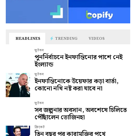
HEADLINES
TRENDING
VIDEOS
ফুটবল
পুনর্নির্বাচনে ইনফান্তিনোর পাশে নেই
ইংল্যান্ড
ফুটবল
ইনফান্তিনোকে উয়েফার কড়া বার্তা,
কোনো নথি নষ্ট করা যাবে না
ফুটবল
সব জল্পনার অবসান, অবশেষে চিলিতে
পৌঁছালেন ভোজিনহা
ক্রিকেট
তিন বছর পর কারামুক্তির পথে