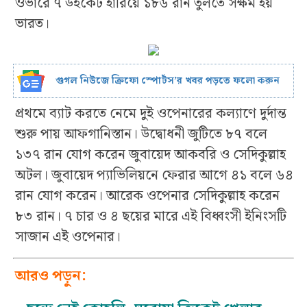
ওভারে ৭ উইকেট হারিয়ে ১৮৬ রান তুলতে সক্ষম হয়
ভারত।
গুগল নিউজে ক্রিফো স্পোর্টস’র খবর পড়তে ফলো করুন
প্রথমে ব্যাট করতে নেমে দুই ওপেনারের কল্যাণে দুর্দান্ত
শুরু পায় আফগানিস্তান। উদ্বোধনী জুটিতে ৮৭ বলে
১৩৭ রান যোগ করেন জুবায়েদ আকবরি ও সেদিকুল্লাহ
অটল। জুবায়েদ প্যাভিলিয়নে ফেরার আগে ৪১ বলে ৬৪
রান যোগ করেন। আরেক ওপেনার সেদিকুল্লাহ করেন
৮৩ রান। ৭ চার ও ৪ ছয়ের মারে এই বিধ্বংসী ইনিংসটি
সাজান এই ওপেনার।
আরও পড়ুন: