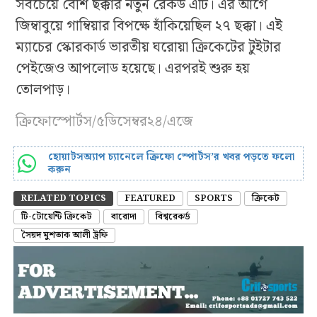
সবচেয়ে বেশি ছক্কার নতুন রেকর্ড এটি। এর আগে
জিম্বাবুয়ে গাম্বিয়ার বিপক্ষে হাঁকিয়েছিল ২৭ ছক্কা। এই
ম্যাচের স্কোরকার্ড ভারতীয় ঘরোয়া ক্রিকেটের টুইটার
পেইজেও আপলোড হয়েছে। এরপরই শুরু হয়
তোলপাড়।
ক্রিফোস্পোর্টস/৫ডিসেম্বর২৪/এজে
হোয়াটসঅ্যাপ চ্যানেলে ক্রিফো স্পোর্টস’র খবর পড়তে ফলো
করুন
RELATED TOPICS
FEATURED
SPORTS
ক্রিকেট
টি-টোয়েন্টি ক্রিকেট
বারোদা
বিশ্বরেকর্ড
সৈয়দ মুশতাক আলী ট্রফি